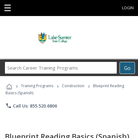
☰
LOGIN
Search
Go
Career
Training
›
›
›
Programs
Training Programs
Construction
Blueprint Reading
Basics (Spanish)
phone
Call Us: 855.520.6806
Blueprint Reading Basics (Spanish)