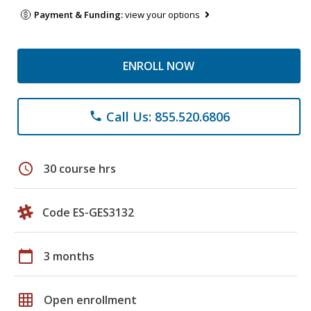
Payment & Funding:
view your options
ENROLL NOW
Call Us: 855.520.6806
phone
schedule
30 course hrs
Code ES-GES3132
calendar_today
3 months
grid_on
Open enrollment