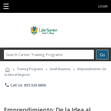
☰
LOGIN
Search
Go
Career
Training
›
›
›
Programs
Training Programs
Small Business
Emprendimiento: De
la Idea al Negocio
phone
Call Us: 855.520.6806
Emprendimiento: De la Idea al