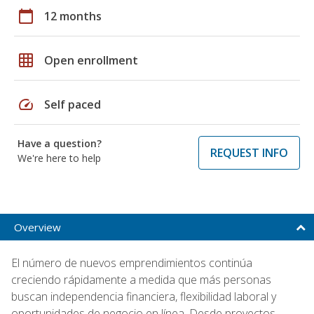
calendar_today
12 months
grid_on
Open enrollment
speed
Self paced
Have a question?
REQUEST INFO
We're here to help
Overview
El número de nuevos emprendimientos continúa
creciendo rápidamente a medida que más personas
buscan independencia financiera, flexibilidad laboral y
oportunidades de negocio en línea. Desde proyectos