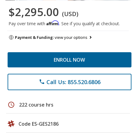
$2,295.00
(USD)
Affirm
Pay over time with
. See if you qualify at checkout.
Payment & Funding:
view your options
ENROLL NOW
Call Us: 855.520.6806
phone
schedule
222 course hrs
Code ES-GES2186