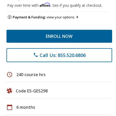
Affirm
Pay over time with
. See if you qualify at checkout.
Payment & Funding:
view your options
ENROLL NOW
Call Us: 855.520.6806
phone
schedule
240 course hrs
Code ES-GES298
calendar_today
6 months