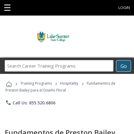
☰
LOGIN
Search
Go
Career
Training
›
›
›
Programs
Training Programs
Hospitality
Fundamentos de
Preston Bailey para el Diseño Floral
phone
Call Us: 855.520.6806
Fundamentos de Preston Bailey